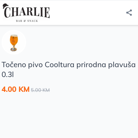
Točeno pivo Cooltura prirodna plavuša
0.3l
4.00 KM
5.00 KM